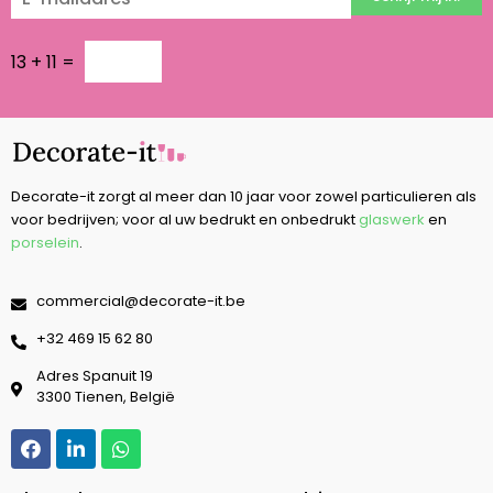
13
+
11
=
Decorate-it zorgt al meer dan 10 jaar voor zowel particulieren als
voor bedrijven; voor al uw bedrukt en onbedrukt
glaswerk
en
porselein
.
commercial@decorate-it.be
‭+32 469 15 62 80‬
Adres Spanuit 19
3300 Tienen, België