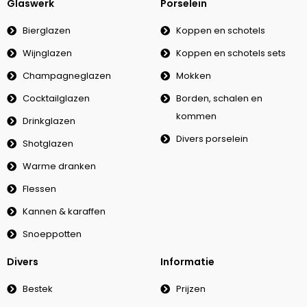
Glaswerk
Porselein
Bierglazen
Koppen en schotels
Wijnglazen
Koppen en schotels sets
Champagneglazen
Mokken
Cocktailglazen
Borden, schalen en
kommen
Drinkglazen
Divers porselein
Shotglazen
Warme dranken
Flessen
Kannen & karaffen
Snoeppotten
Divers
Informatie
Bestek
Prijzen