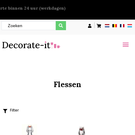
Offerte binnen 24 uur (werkdagen)
Filter
Prijs
€
0
—
€
7
Artikel breedte
105
140mm
180mm
Flessen
Meer opties
Artikel diameter
104mm
Filter
109,5
110mm
Meer opties