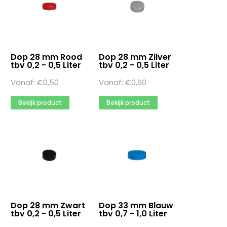
Merk
Arcoroc
Asbak Glas Zwart 10,7 cm
BonBistro
Dop 28 mm Rood
Dop 28 mm Zilver
Meer opties
tbv 0,2 - 0,5 Liter
tbv 0,2 - 0,5 Liter
Vanaf:
Ronddruk
€
0,50
Vanaf:
€
0,60
Ja
Bekijk product
Bekijk product
Nee
Verpakkingsaantal
20
4
1
Meer opties
Dop 28 mm Zwart
Dop 33 mm Blauw
tbv 0,2 - 0,5 Liter
tbv 0,7 - 1,0 Liter