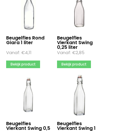
Artikel hoogte
100
101mm
102
Beugelfles Rond
Beugelfles
Giara 1 liter
Vierkant Swing
Meer opties
0,25 liter
Vanaf:
€
4,11
Vanaf:
€
2,85
Artikel kleur
Bekijk product
Bekijk product
aqua
beige
blauw
Meer opties
Artikel lengte
105
112
Beugelfles
Beugelfles
115
Vierkant Swing 0,5
Vierkant Swing 1