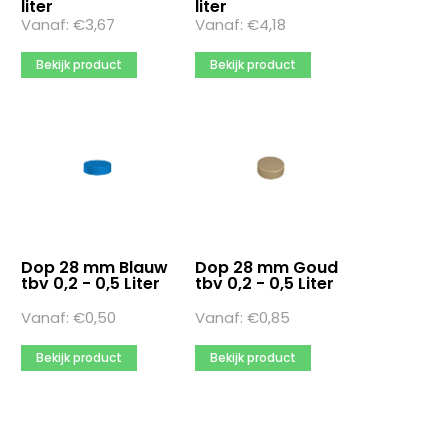
liter
liter
Meer opties
Vanaf:
€
3,67
Vanaf:
€
4,18
Inhoud randvol
Bekijk product
Bekijk product
0
10
100
Meer opties
Materiaal
Emaille
Glas
Dop 28 mm Blauw
Dop 28 mm Goud
tbv 0,2 - 0,5 Liter
Glas / Plastic
tbv 0,2 - 0,5 Liter
Vanaf:
€
0,50
Vanaf:
€
0,85
Meer opties
Bekijk product
Bekijk product
Meerkleurendruk
Ja
Nee