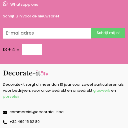
Whatsapp ons
Schrijf u in voor de nieuwsbrief!
Schrijf mij in!
13
+
4
=
Decorate-it zorgt al meer dan 10 jaar voor zowel particulieren als
voor bedrijven; voor al uw bedrukt en onbedrukt
glaswerk
en
porselein
.
commercial@decorate-it.be
‭+32 469 15 62 80‬