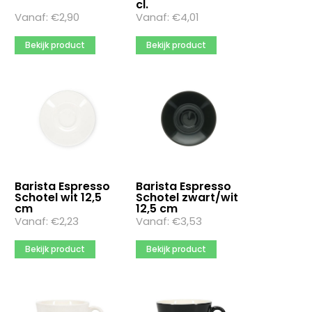
cl.
Meer opties
Vanaf:
€
2,90
Vanaf:
€
4,01
Inhoud randvol
Bekijk product
Bekijk product
0
10
100
Meer opties
Materiaal
Emaille
Glas
Barista Espresso
Barista Espresso
Schotel wit 12,5
Glas / Plastic
Schotel zwart/wit
cm
12,5 cm
Vanaf:
€
2,23
Vanaf:
€
3,53
Meer opties
Bekijk product
Bekijk product
Meerkleurendruk
Ja
Nee