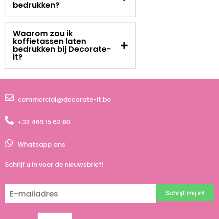
bedrukken?
Waarom zou ik
koffietassen laten
bedrukken bij Decorate-
it?
commercial@decorate-it.be
+32 469 15 62 80
Whatsapp ons
Schrijf u in voor de nieuwsbrief!
Schrijf mij in!