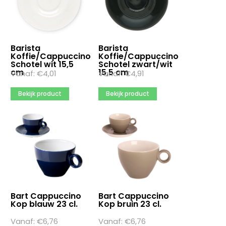
Barista
Barista
Koffie/Cappuccino
Koffie/Cappuccino
Schotel wit 15,5
Schotel zwart/wit
cm
15,5 cm
Vanaf:
€
4,01
Vanaf:
€
4,91
Bekijk product
Bekijk product
Bart Cappuccino
Bart Cappuccino
Kop blauw 23 cl.
Kop bruin 23 cl.
Vanaf:
€
6,76
Vanaf:
€
6,76