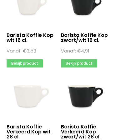
Merk
Arcoroc
Asbak Glas Zwart 10,7 cm
BonBistro
Barista Koffie Kop
Barista Koffie Kop
Meer opties
wit 16 cl.
zwart/wit 16 cl.
Vanaf:
Ronddruk
€
3,53
Vanaf:
€
4,91
Ja
Bekijk product
Bekijk product
Nee
Verpakkingsaantal
20
4
1
Meer opties
Barista Koffie
Barista Koffie
Verkeerd Kop wit
Verkeerd Kop
28 cl.
zwart/wit 28 cl.