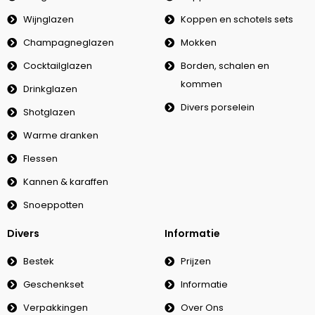
Wijnglazen
Koppen en schotels sets
Champagneglazen
Mokken
Cocktailglazen
Borden, schalen en
kommen
Drinkglazen
Divers porselein
Shotglazen
Warme dranken
Flessen
Kannen & karaffen
Snoeppotten
Divers
Informatie
Bestek
Prijzen
Geschenkset
Informatie
Verpakkingen
Over Ons