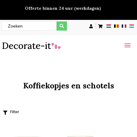
Offerte binnen 24 uur (werkdagen)
Filter
Prijs
€
1
—
€
21
Artikel breedte
105
140mm
180mm
Koffiekopjes en schotels
Meer opties
Artikel diameter
104mm
Filter
109,5
110mm
Meer opties