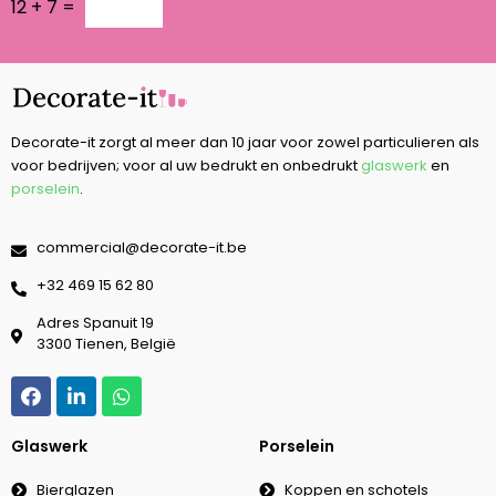
12
+
7
=
Decorate-it zorgt al meer dan 10 jaar voor zowel particulieren als
voor bedrijven; voor al uw bedrukt en onbedrukt
glaswerk
en
porselein
.
commercial@decorate-it.be
‭+32 469 15 62 80‬
Adres Spanuit 19
3300 Tienen, België
Glaswerk
Porselein
Bierglazen
Koppen en schotels