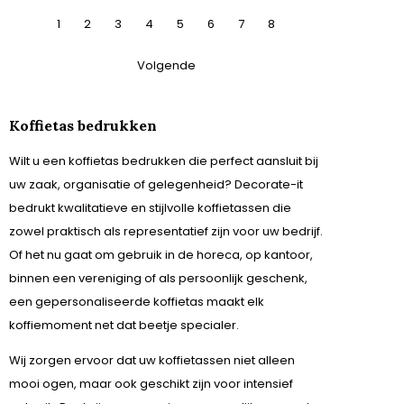
1
2
3
4
5
6
7
8
Volgende
Koffietas bedrukken
Wilt u een koffietas bedrukken die perfect aansluit bij
uw zaak, organisatie of gelegenheid? Decorate-it
bedrukt kwalitatieve en stijlvolle koffietassen die
zowel praktisch als representatief zijn voor uw bedrijf.
Of het nu gaat om gebruik in de horeca, op kantoor,
binnen een vereniging of als persoonlijk geschenk,
een gepersonaliseerde koffietas maakt elk
koffiemoment net dat beetje specialer.
Wij zorgen ervoor dat uw koffietassen niet alleen
mooi ogen, maar ook geschikt zijn voor intensief