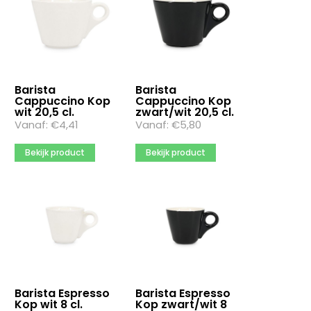
Artikel hoogte
100
101mm
102
Barista
Barista
Cappuccino Kop
Cappuccino Kop
Meer opties
wit 20,5 cl.
zwart/wit 20,5 cl.
Vanaf:
€
4,41
Vanaf:
€
5,80
Artikel kleur
Bekijk product
Bekijk product
aqua
beige
blauw
Meer opties
Artikel lengte
105
112
Barista Espresso
Barista Espresso
115
Kop wit 8 cl.
Kop zwart/wit 8