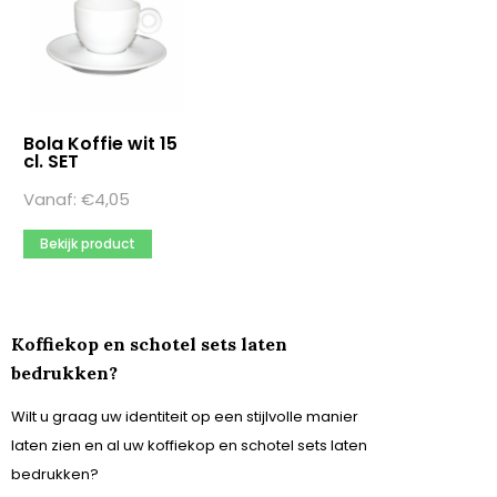
Artikel hoogte
100
101mm
102
Bola Koffie wit 15
cl. SET
Meer opties
Vanaf:
€
4,05
Artikel kleur
Bekijk product
aqua
beige
blauw
Meer opties
Koffiekop en schotel sets laten
bedrukken?
Artikel lengte
Wilt u graag uw identiteit op een stijlvolle manier
105
112
laten zien en al uw koffiekop en schotel sets laten
115
bedrukken?