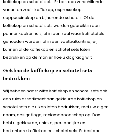
koffiekop en schotel sets. Er bestaan verschillende
Merk
varianten zoals koffiekop, espressokop,
Arcoroc
cappuccinokop en bijhorende schotels. Of de
Asbak Glas Zwart 10,7 cm
BonBistro
koffiekop en schotel sets worden gebruikt in een
pannenkoekenhuis, of in een zaal waar koffietafels
Meer opties
gehouden worden, of in een voetbalkantine, wij
kunnen al de koffiekop en schotel sets laten
Ronddruk
bedrukken op de manier hoe u dit graag wilt.
Ja
Nee
Gekleurde koffiekop en schotel sets
Verpakkingsaantal
bedrukken
20
Wij hebben naast witte koffiekop en schotel sets ook
4
een ruim assortiment aan gekleurde koffiekop en
1
schotel sets die u kan laten bedrukken, met uw eigen
Meer opties
naam, design/logo, reclameboodschap op. Dan
hebt u gekleurde, unieke, persoonlijke en
herkenbare koffiekop en schotel sets. Er bestaan