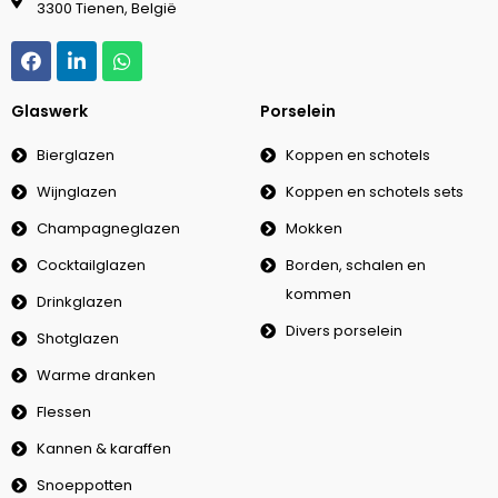
3300 Tienen, België
Glaswerk
Porselein
Bierglazen
Koppen en schotels
Wijnglazen
Koppen en schotels sets
Champagneglazen
Mokken
Cocktailglazen
Borden, schalen en
kommen
Drinkglazen
Divers porselein
Shotglazen
Warme dranken
Flessen
Kannen & karaffen
Snoeppotten