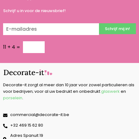
Schrijf u in voor de nieuwsbrief!
Schrijf mij in!
11
+
4
=
Decorate-it zorgt al meer dan 10 jaar voor zowel particulieren als
voor bedrijven; voor al uw bedrukt en onbedrukt
glaswerk
en
porselein
.
commercial@decorate-it.be
‭+32 469 15 62 80‬
Adres Spanuit 19