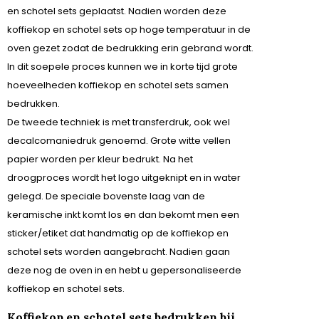
en schotel sets geplaatst. Nadien worden deze
koffiekop en schotel sets op hoge temperatuur in de
oven gezet zodat de bedrukking erin gebrand wordt.
In dit soepele proces kunnen we in korte tijd grote
hoeveelheden koffiekop en schotel sets samen
bedrukken.
De tweede techniek is met transferdruk, ook wel
decalcomaniedruk genoemd. Grote witte vellen
papier worden per kleur bedrukt. Na het
droogproces wordt het logo uitgeknipt en in water
gelegd. De speciale bovenste laag van de
keramische inkt komt los en dan bekomt men een
sticker/etiket dat handmatig op de koffiekop en
schotel sets worden aangebracht. Nadien gaan
deze nog de oven in en hebt u gepersonaliseerde
koffiekop en schotel sets.
Koffiekop en schotel sets bedrukken bij