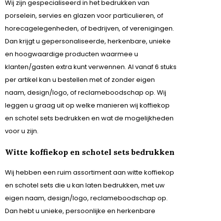
Wij zijn gespecialiseerd in het bedrukken van
Meer opties
porselein, servies en glazen voor particulieren, of
Inhoud randvol
horecagelegenheden, of bedrijven, of verenigingen.
0
Dan krijgt u gepersonaliseerde, herkenbare, unieke
10
en hoogwaardige producten waarmee u
100
klanten/gasten extra kunt verwennen. Al vanaf 6 stuks
per artikel kan u bestellen met of zonder eigen
Meer opties
naam, design/logo, of reclameboodschap op. Wij
Materiaal
leggen u graag uit op welke manieren wij koffiekop
Emaille
en schotel sets bedrukken en wat de mogelijkheden
Glas
voor u zijn.
Glas / Plastic
Witte koffiekop en schotel sets bedrukken
Meer opties
Wij hebben een ruim assortiment aan witte koffiekop
Meerkleurendruk
en schotel sets die u kan laten bedrukken, met uw
Ja
eigen naam, design/logo, reclameboodschap op.
Nee
Dan hebt u unieke, persoonlijke en herkenbare