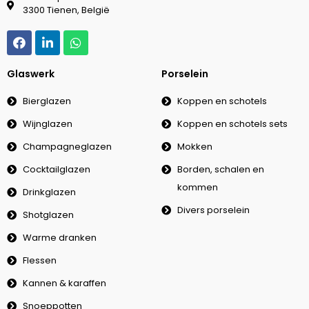
3300 Tienen, België
Glaswerk
Porselein
Bierglazen
Koppen en schotels
Wijnglazen
Koppen en schotels sets
Champagneglazen
Mokken
Cocktailglazen
Borden, schalen en
kommen
Drinkglazen
Divers porselein
Shotglazen
Warme dranken
Flessen
Kannen & karaffen
Snoeppotten