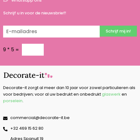
Whatsapp ons
Schrijf u in voor de nieuwsbrief!
Schrijf mij in!
9
*
5
=
Decorate-it zorgt al meer dan 10 jaar voor zowel particulieren als
voor bedrijven; voor al uw bedrukt en onbedrukt
glaswerk
en
porselein
.
commercial@decorate-it.be
‭+32 469 15 62 80‬
Adres Spanuit 19