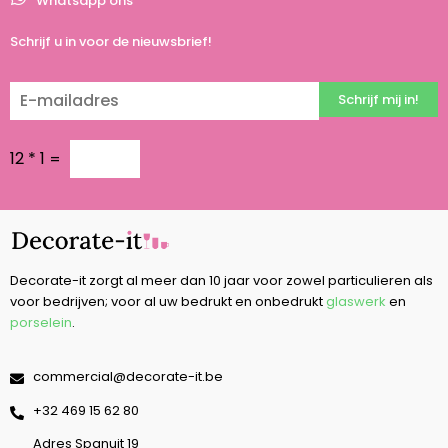
Whatsapp ons
Schrijf u in voor de nieuwsbrief!
Schrijf mij in!
12
*
1
=
Decorate-it zorgt al meer dan 10 jaar voor zowel particulieren als
voor bedrijven; voor al uw bedrukt en onbedrukt
glaswerk
en
porselein
.
commercial@decorate-it.be
‭+32 469 15 62 80‬
Adres Spanuit 19