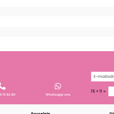
15
+
11
=
9 15 62 80
Whatsapp ons
Porselein
Di