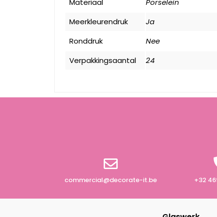
Materiaal
Porselein
Meerkleurendruk
Ja
Ronddruk
Nee
Verpakkingsaantal
24
commercial@decorate-it.be
+32 46
Glaswerk