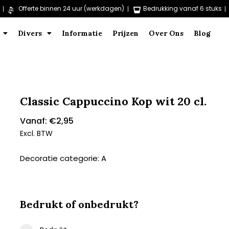
Offerte binnen 24 uur (werkdagen)
Bedrukking vanaf 6 stuks
Divers
Informatie
Prijzen
Over Ons
Blog
Classic Cappuccino Kop wit 20 cl.
Vanaf:
€
2,95
Excl. BTW
Decoratie categorie: A
Bedrukt of onbedrukt?