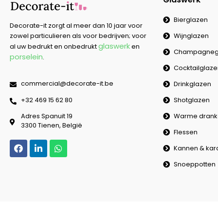
Bierglazen
Decorate-it zorgt al meer dan 10 jaar voor
Wijnglazen
zowel particulieren als voor bedrijven; voor
glaswerk
al uw bedrukt en onbedrukt
en
Champagneg
porselein
.
Cocktailglaz
commercial@decorate-it.be
Drinkglazen
Shotglazen
‭+32 469 15 62 80‬
Warme drank
Adres Spanuit 19
3300 Tienen, België
Flessen
Kannen & kar
Snoeppotten