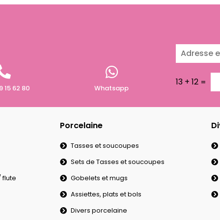
13
+
12
=
9 15 62 80
Whatsapp
Porcelaine
Di
Tasses et soucoupes
Sets de Tasses et soucoupes
flute
Gobelets et mugs
Assiettes, plats et bols
Divers porcelaine