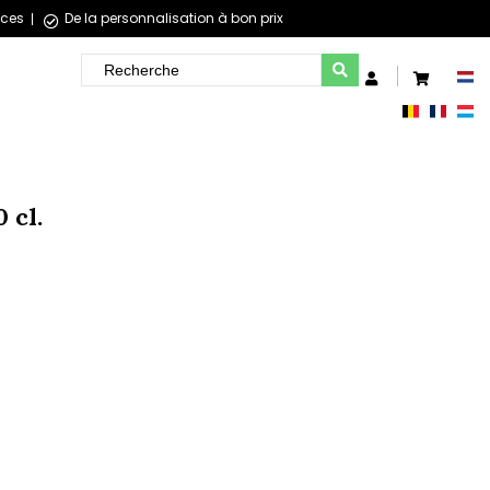
èces
De la personnalisation à bon prix
 cl.