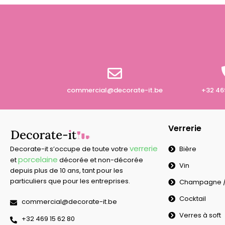
commercial@decorate-it.be
+32 46
Verrerie
verrerie
Bière
Decorate-it s’occupe de toute votre
porcelaine
et
décorée et non-décorée
Vin
depuis plus de 10 ans, tant pour les
particuliers que pour les entreprises.
Champagne / 
Cocktail
commercial@decorate-it.be
Verres à soft
‭+32 469 15 62 80‬