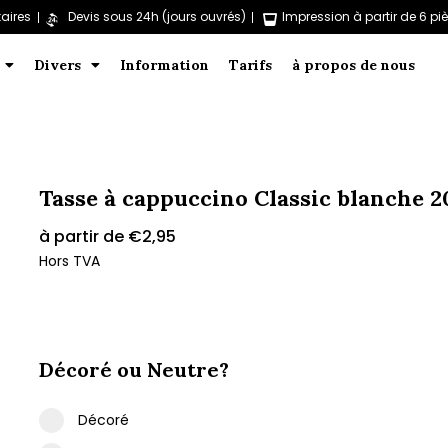
aires
Devis sous 24h (jours ouvrés)
Impression à partir de 6 pi
Divers
Information
Tarifs
à propos de nous
Tasse à cappuccino Classic blanche 20
à partir de
€
2,95
Hors TVA
Décoré ou Neutre?
Décoré