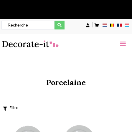
sous 24 heures (jours ouvrables)
Filter
Prix
€
1
—
€
21
Largeur de l'article
130
65
Diamètre de l’article
Porcelaine
102
103
105
Filtre
Meer opties
Hauteur de l’article