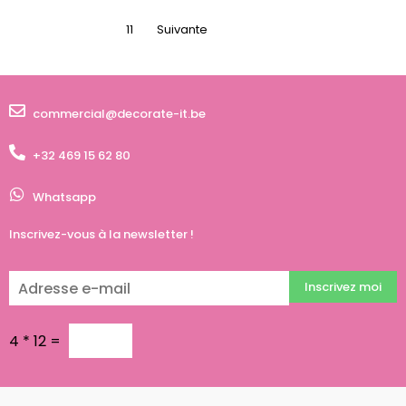
11
Suivante
commercial@decorate-it.be
+32 469 15 62 80
Whatsapp
Inscrivez-vous à la newsletter !
Inscrivez moi
4
*
12
=