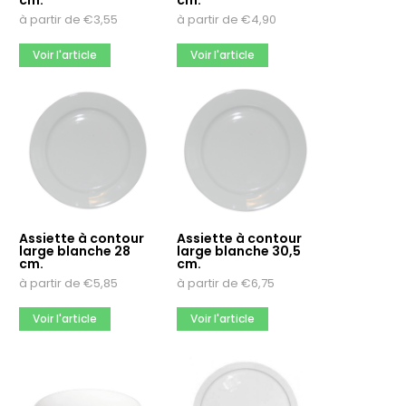
cm.
cm.
10
à partir de
€
3,55
à partir de
€
4,90
100
Voir l'article
Voir l'article
15
Meer opties
Matériau
Acier inoxydable
Carton
Plastique
Meer opties
Assiette à contour
Assiette à contour
large blanche 28
large blanche 30,5
cm.
cm.
Impression multicolore
à partir de
€
5,85
à partir de
€
6,75
Non
Oui
Voir l'article
Voir l'article
Marque
Arcoroc
Borgonovo