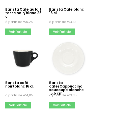
Barista Café au lait
Barista Café blanc
tasse noir/blanc 28
16 cl.
cl.
à partir de
€
5,25
à partir de
€
3,10
Voir l'article
Voir l'article
Barista café
Barista
noir/blanc 16 cl.
café/Cappuccino
soucoupe blanche
15,5 cm
à partir de
€
4,05
à partir de
€
3,35
Voir l'article
Voir l'article