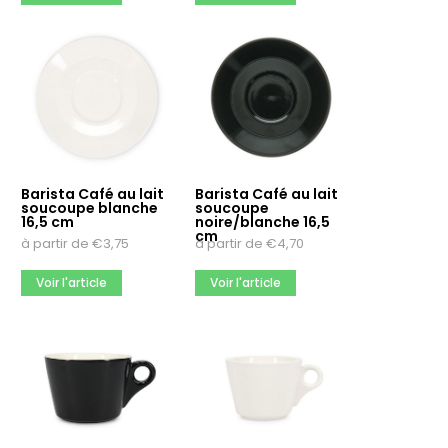
Barista Café au lait
Barista Café au lait
soucoupe blanche
soucoupe
16,5 cm
noire/blanche 16,5
cm
à partir de
€
3,75
à partir de
€
4,70
Voir l'article
Voir l'article