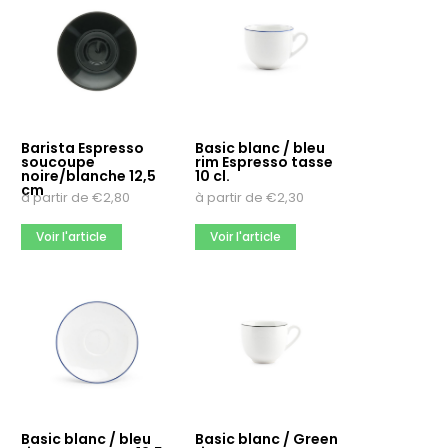
Barista Espresso
Basic blanc / bleu
soucoupe
rim Espresso tasse
noire/blanche 12,5
10 cl.
cm
à partir de
€
2,80
à partir de
€
2,30
Voir l'article
Voir l'article
Basic blanc / bleu
Basic blanc / Green