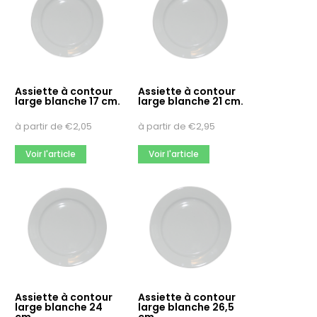
100
108
110
Meer opties
Assiette à contour
Assiette à contour
Couleur de l’article
large blanche 17 cm.
large blanche 21 cm.
argent
à partir de
€
2,05
à partir de
€
2,95
argent mat, 18/10
beige
Voir l'article
Voir l'article
Meer opties
Longueur de l'article
127
160
175
Meer opties
Assiette à contour
Assiette à contour
large blanche 24
large blanche 26,5
Capacité à ras bord