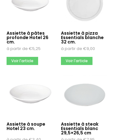
Chef & Sommelier
Meer opties
Héliogravure
Assiette à pâtes
Assiette à pizza
profonde Hotel 26
Essentials blanche
Non
cm.
32 cm.
Oui
à partir de
€
5,25
à partir de
€
9,00
Quantité d’emballage
Voir l'article
Voir l'article
1
12
2
Meer opties
Assiette à soupe
Assiette à steak
Hotel 23 cm.
Essentials blanc
29,5×26,5 cm
à partir de
€
3,40
à partir de
€
7,95