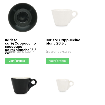
Barista
Barista Cappuccino
café/Cappuccino
blanc 20,5 cl.
soucoupe
noire/blanche 15,5
à partir de
€
4,30
à partir de
€
3,80
cm
Voir l'article
Voir l'article