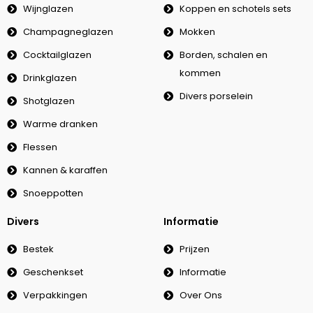
Wijnglazen
Koppen en schotels sets
Champagneglazen
Mokken
Cocktailglazen
Borden, schalen en
kommen
Drinkglazen
Divers porselein
Shotglazen
Warme dranken
Flessen
Kannen & karaffen
Snoeppotten
Divers
Informatie
Bestek
Prijzen
Geschenkset
Informatie
Verpakkingen
Over Ons