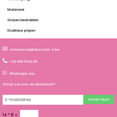
Materiaal
Glazen bedrukken
Drukkleur prijzen
commercial@decorate-it.be
+32 469 15 62 80
Whatsapp ons
Schrijf u in voor de nieuwsbrief!
Schrijf mij in!
14
*
8
=