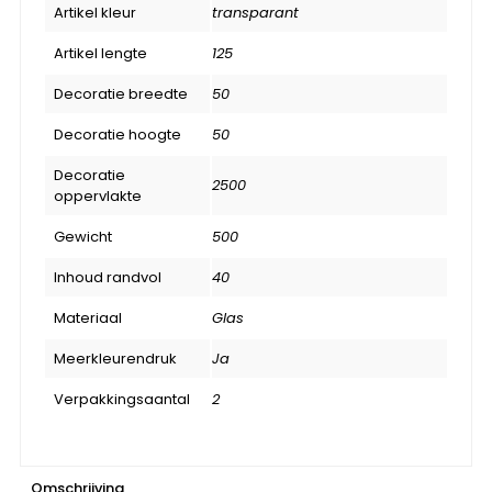
Artikel kleur
transparant
Artikel lengte
125
Decoratie breedte
50
Decoratie hoogte
50
Decoratie
2500
oppervlakte
Gewicht
500
Inhoud randvol
40
Materiaal
Glas
Meerkleurendruk
Ja
Verpakkingsaantal
2
Omschrijving