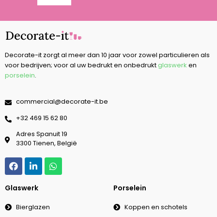
Decorate-it zorgt al meer dan 10 jaar voor zowel particulieren als
voor bedrijven; voor al uw bedrukt en onbedrukt
glaswerk
en
porselein
.
commercial@decorate-it.be
‭+32 469 15 62 80‬
Adres Spanuit 19
3300 Tienen, België
Glaswerk
Porselein
Bierglazen
Koppen en schotels