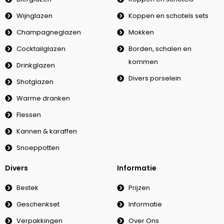
Wijnglazen
Koppen en schotels sets
Champagneglazen
Mokken
Cocktailglazen
Borden, schalen en
kommen
Drinkglazen
Divers porselein
Shotglazen
Warme dranken
Flessen
Kannen & karaffen
Snoeppotten
Divers
Informatie
Bestek
Prijzen
Geschenkset
Informatie
Verpakkingen
Over Ons