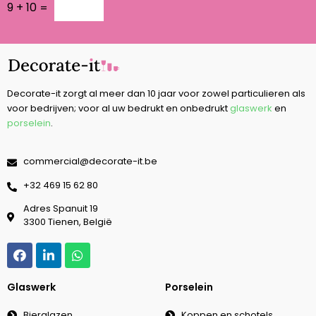
9
+
10
=
Decorate-it zorgt al meer dan 10 jaar voor zowel particulieren als
voor bedrijven; voor al uw bedrukt en onbedrukt
glaswerk
en
porselein
.
commercial@decorate-it.be
‭+32 469 15 62 80‬
Adres Spanuit 19
3300 Tienen, België
Glaswerk
Porselein
Bierglazen
Koppen en schotels