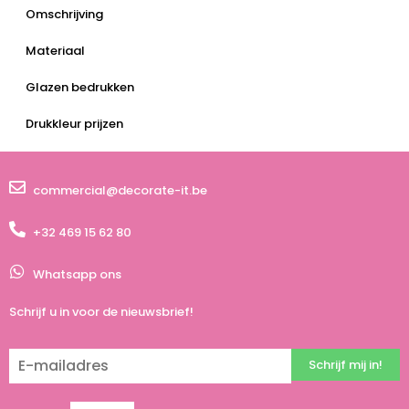
Omschrijving
Materiaal
Glazen bedrukken
Drukkleur prijzen
commercial@decorate-it.be
+32 469 15 62 80
Whatsapp ons
Schrijf u in voor de nieuwsbrief!
Schrijf mij in!