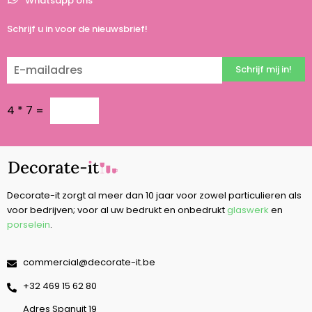
Whatsapp ons
Schrijf u in voor de nieuwsbrief!
Schrijf mij in!
4
*
7
=
Decorate-it zorgt al meer dan 10 jaar voor zowel particulieren als
voor bedrijven; voor al uw bedrukt en onbedrukt
glaswerk
en
porselein
.
commercial@decorate-it.be
‭+32 469 15 62 80‬
Adres Spanuit 19