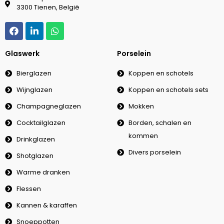
3300 Tienen, België
Glaswerk
Porselein
Bierglazen
Koppen en schotels
Wijnglazen
Koppen en schotels sets
Champagneglazen
Mokken
Cocktailglazen
Borden, schalen en
kommen
Drinkglazen
Divers porselein
Shotglazen
Warme dranken
Flessen
Kannen & karaffen
Snoeppotten