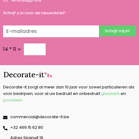
Whatsapp ons
Schrijf u in voor de nieuwsbrief!
Schrijf mij in!
14
*
11
=
Decorate-it zorgt al meer dan 10 jaar voor zowel particulieren als
voor bedrijven; voor al uw bedrukt en onbedrukt
glaswerk
en
porselein
.
commercial@decorate-it.be
‭+32 469 15 62 80‬
Adres Spanuit 19