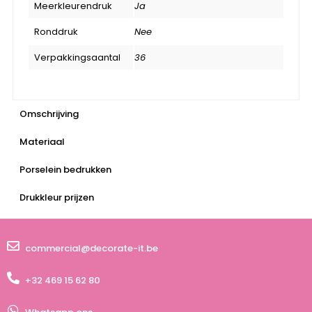
Meerkleurendruk
Ja
Ronddruk
Nee
Verpakkingsaantal
36
Omschrijving
Materiaal
Porselein bedrukken
Drukkleur prijzen
commercial@decorate-it.be
+32 469 15 62 80