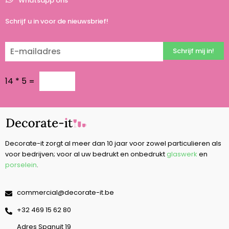
Whatsapp ons
Schrijf u in voor de nieuwsbrief!
Schrijf mij in!
14
*
5
=
Decorate-it zorgt al meer dan 10 jaar voor zowel particulieren als
voor bedrijven; voor al uw bedrukt en onbedrukt
glaswerk
en
porselein
.
commercial@decorate-it.be
‭+32 469 15 62 80‬
Adres Spanuit 19