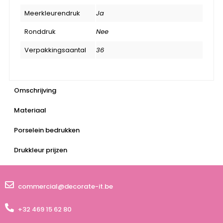
Meerkleurendruk
Ja
Ronddruk
Nee
Verpakkingsaantal
36
Omschrijving
Materiaal
Porselein bedrukken
Drukkleur prijzen
commercial@decorate-it.be
+32 469 15 62 80