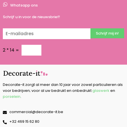
Whatsapp ons
Schrijf u in voor de nieuwsbrief!
Schrijf mij in!
2
*
14
=
Decorate-it zorgt al meer dan 10 jaar voor zowel particulieren als
voor bedrijven; voor al uw bedrukt en onbedrukt
glaswerk
en
porselein
.
commercial@decorate-it.be
‭+32 469 15 62 80‬