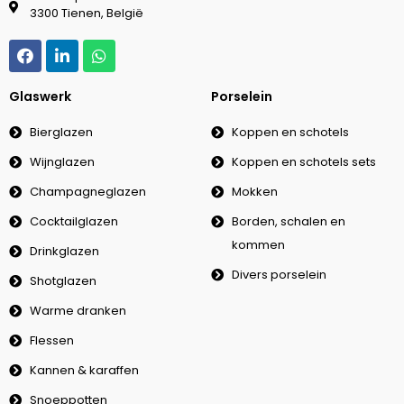
3300 Tienen, België
Glaswerk
Porselein
Bierglazen
Koppen en schotels
Wijnglazen
Koppen en schotels sets
Champagneglazen
Mokken
Cocktailglazen
Borden, schalen en
kommen
Drinkglazen
Divers porselein
Shotglazen
Warme dranken
Flessen
Kannen & karaffen
Snoeppotten