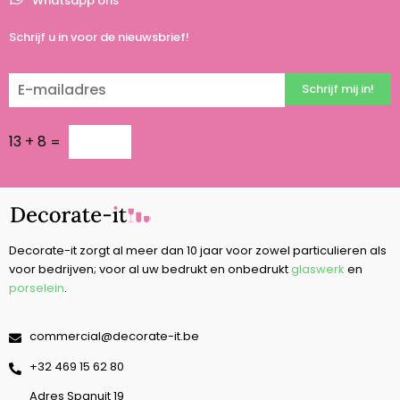
Whatsapp ons
Schrijf u in voor de nieuwsbrief!
Schrijf mij in!
13
+
8
=
Decorate-it zorgt al meer dan 10 jaar voor zowel particulieren als
voor bedrijven; voor al uw bedrukt en onbedrukt
glaswerk
en
porselein
.
commercial@decorate-it.be
‭+32 469 15 62 80‬
Adres Spanuit 19