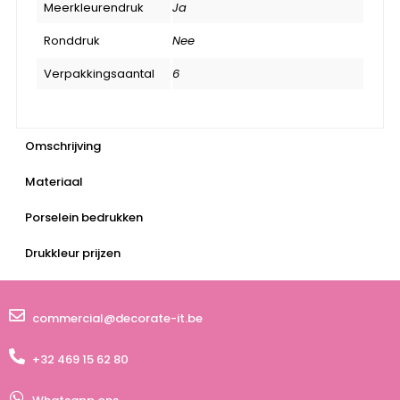
Meerkleurendruk
Ja
Ronddruk
Nee
Verpakkingsaantal
6
Omschrijving
Materiaal
Porselein bedrukken
Drukkleur prijzen
commercial@decorate-it.be
+32 469 15 62 80