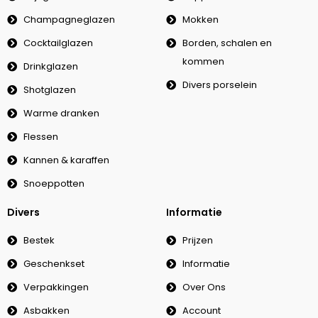
Champagneglazen
Mokken
Cocktailglazen
Borden, schalen en
kommen
Drinkglazen
Divers porselein
Shotglazen
Warme dranken
Flessen
Kannen & karaffen
Snoeppotten
Divers
Informatie
Bestek
Prijzen
Geschenkset
Informatie
Verpakkingen
Over Ons
Asbakken
Account