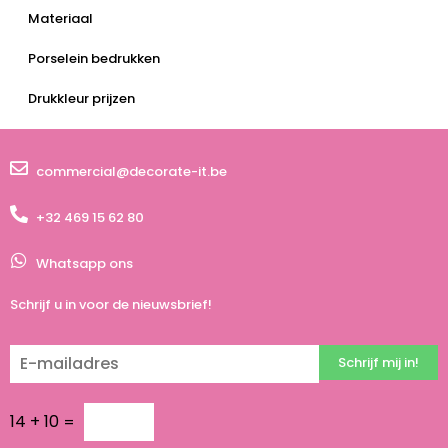
Materiaal
Porselein bedrukken
Drukkleur prijzen
commercial@decorate-it.be
+32 469 15 62 80
Whatsapp ons
Schrijf u in voor de nieuwsbrief!
Schrijf mij in!
14
+
10
=