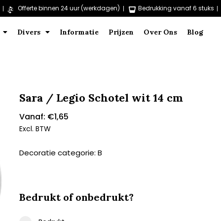
Offerte binnen 24 uur (werkdagen)
Bedrukking vanaf 6 stuks
Divers
Informatie
Prijzen
Over Ons
Blog
Sara / Legio Schotel wit 14 cm
Vanaf:
€
1,65
Excl. BTW
Decoratie categorie: B
Bedrukt of onbedrukt?