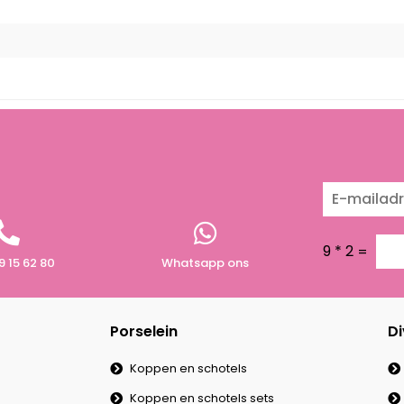
9
*
2
=
9 15 62 80
Whatsapp ons
Porselein
Di
Koppen en schotels
Koppen en schotels sets