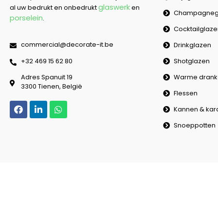
glaswerk
al uw bedrukt en onbedrukt
en
Champagneg
porselein
.
Cocktailglaz
commercial@decorate-it.be
Drinkglazen
Shotglazen
‭+32 469 15 62 80‬
Warme drank
Adres Spanuit 19
3300 Tienen, België
Flessen
Kannen & kar
Snoeppotten