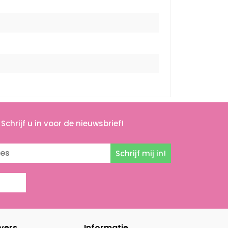
Schrijf u in voor de nieuwsbrief!
Schrijf mij in!
vers
Informatie