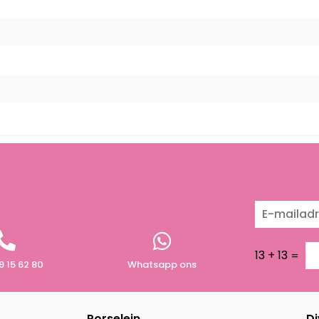
13
+
13
=
9 15 62 80
Whatsapp ons
Porselein
Di