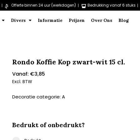
Offerte binnen 24 uur (werkdagen)
Bedrukking vanaf 6 stuks
Divers
Informatie
Prijzen
Over Ons
Blog
Rondo Koffie Kop zwart-wit 15 cl.
Vanaf:
€
3,85
Excl. BTW
Decoratie categorie: A
Bedrukt of onbedrukt?