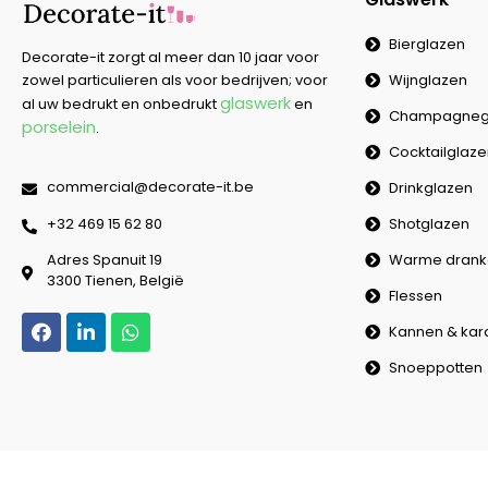
Bierglazen
Decorate-it zorgt al meer dan 10 jaar voor
Wijnglazen
zowel particulieren als voor bedrijven; voor
glaswerk
al uw bedrukt en onbedrukt
en
Champagneg
porselein
.
Cocktailglaz
commercial@decorate-it.be
Drinkglazen
Shotglazen
‭+32 469 15 62 80‬
Warme drank
Adres Spanuit 19
3300 Tienen, België
Flessen
Kannen & kar
Snoeppotten