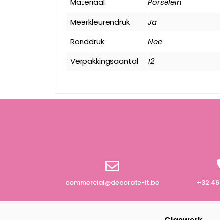
Materiaal
Porselein
Meerkleurendruk
Ja
Ronddruk
Nee
Verpakkingsaantal
12
commercial@decorate-it.be
+32 46
Glaswerk