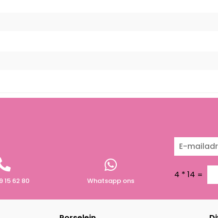
4
*
14
=
9 15 62 80
Whatsapp ons
Porselein
Di