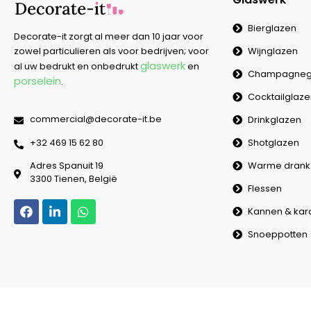
Bierglazen
Decorate-it zorgt al meer dan 10 jaar voor
Wijnglazen
zowel particulieren als voor bedrijven; voor
glaswerk
al uw bedrukt en onbedrukt
en
Champagneg
porselein
.
Cocktailglaz
commercial@decorate-it.be
Drinkglazen
Shotglazen
‭+32 469 15 62 80‬
Warme drank
Adres Spanuit 19
3300 Tienen, België
Flessen
Kannen & kar
Snoeppotten