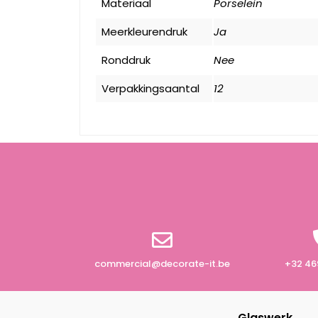
Materiaal
Porselein
Meerkleurendruk
Ja
Ronddruk
Nee
Verpakkingsaantal
12
commercial@decorate-it.be
+32 46
Glaswerk