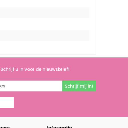
Schrijf u in voor de nieuwsbrief!
Schrijf mij in!
vers
Informatie