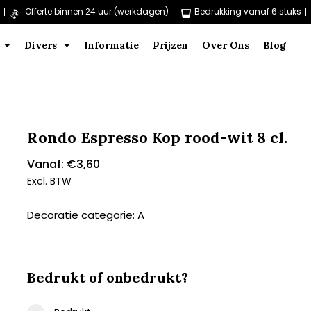
Offerte binnen 24 uur (werkdagen)
Bedrukking vanaf 6 stuks
Divers
Informatie
Prijzen
Over Ons
Blog
Rondo Espresso Kop rood-wit 8 cl.
Vanaf:
€
3,60
Excl. BTW
Decoratie categorie: A
Bedrukt of onbedrukt?