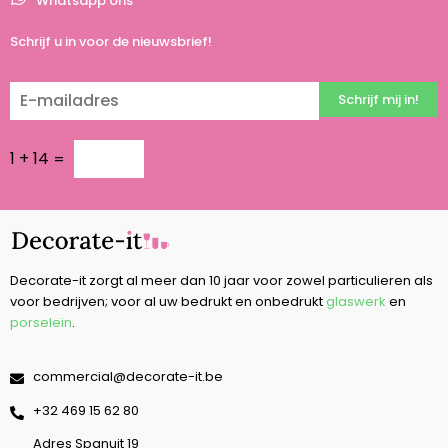
Whatsapp ons
Schrijf u in voor de nieuwsbrief!
Schrijf mij in!
1
+
14
=
Decorate-it zorgt al meer dan 10 jaar voor zowel particulieren als
voor bedrijven; voor al uw bedrukt en onbedrukt
glaswerk
en
porselein
.
commercial@decorate-it.be
‭+32 469 15 62 80‬
Adres Spanuit 19