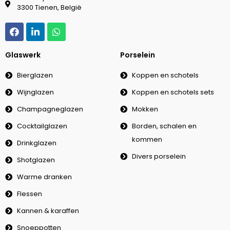
3300 Tienen, België
Glaswerk
Porselein
Bierglazen
Koppen en schotels
Wijnglazen
Koppen en schotels sets
Champagneglazen
Mokken
Cocktailglazen
Borden, schalen en
kommen
Drinkglazen
Divers porselein
Shotglazen
Warme dranken
Flessen
Kannen & karaffen
Snoeppotten