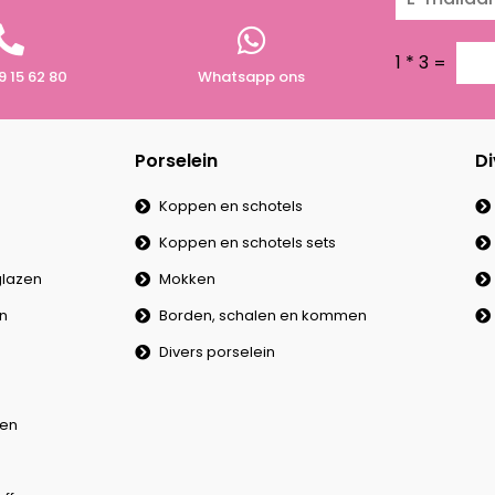
1
*
3
=
9 15 62 80
Whatsapp ons
Porselein
Di
Koppen en schotels
Koppen en schotels sets
lazen
Mokken
en
Borden, schalen en kommen
Divers porselein
en