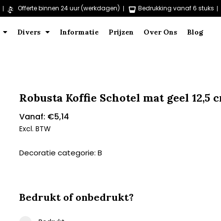
Offerte binnen 24 uur (werkdagen)
Bedrukking vanaf 6 stuks
Divers
Informatie
Prijzen
Over Ons
Blog
Robusta Koffie Schotel mat geel 12,5 
Vanaf:
€
5,14
Excl. BTW
Decoratie categorie: B
Bedrukt of onbedrukt?