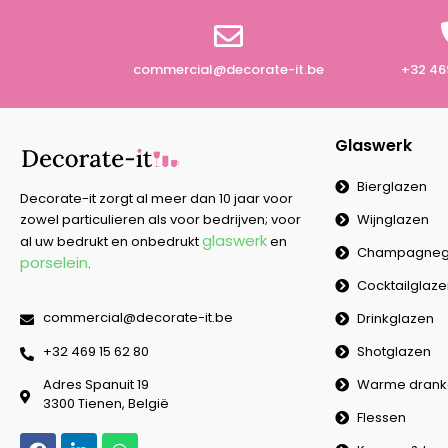
commercial@decorate-it.be
+32 46
Glaswerk
Bierglazen
Decorate-it zorgt al meer dan 10 jaar voor
Wijnglazen
zowel particulieren als voor bedrijven; voor
glaswerk
al uw bedrukt en onbedrukt
en
Champagneg
porselein
.
Cocktailglaz
commercial@decorate-it.be
Drinkglazen
Shotglazen
‭+32 469 15 62 80‬
Warme drank
Adres Spanuit 19
3300 Tienen, België
Flessen