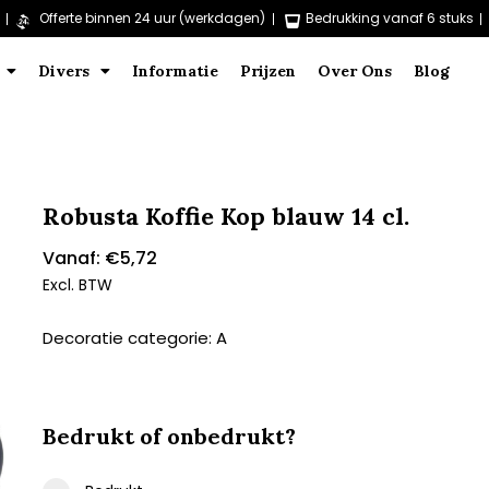
Offerte binnen 24 uur (werkdagen)
Bedrukking vanaf 6 stuks
Divers
Informatie
Prijzen
Over Ons
Blog
Robusta Koffie Kop blauw 14 cl.
Vanaf:
€
5,72
Excl. BTW
Decoratie categorie: A
Bedrukt of onbedrukt?