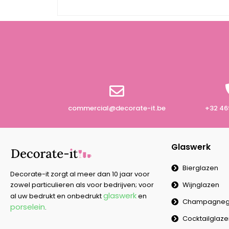
commercial@decorate-it.be
+32 46
Glaswerk
Bierglazen
Decorate-it zorgt al meer dan 10 jaar voor
Wijnglazen
zowel particulieren als voor bedrijven; voor
glaswerk
al uw bedrukt en onbedrukt
en
Champagneg
porselein
.
Cocktailglaz