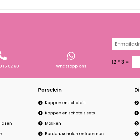
12
*
3
=
9 15 62 80
Whatsapp ons
Porselein
Di
Koppen en schotels
Koppen en schotels sets
lazen
Mokken
en
Borden, schalen en kommen