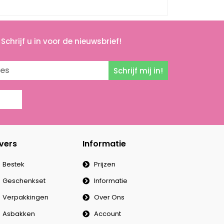
Schrijf u in voor de nieuwsbrief!
Schrijf mij in!
vers
Informatie
Bestek
Prijzen
Geschenkset
Informatie
Verpakkingen
Over Ons
Asbakken
Account