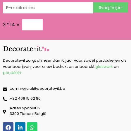
Schrijf mij in!
3
*
14
=
Decorate-it zorgt al meer dan 10 jaar voor zowel particulieren als
voor bedrijven; voor al uw bedrukt en onbedrukt
glaswerk
en
porselein
.
commercial@decorate-it.be
‭+32 469 15 62 80‬
Adres Spanuit 19
3300 Tienen, België