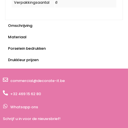
Verpakkingsaantal
6
Omschrijving
Materiaal
Porselein bedrukken
Drukkleur prijzen
commercial@decorate-it.be
+32 469 15 62 80
Whatsapp ons
Schrijf u in voor de nieuwsbrief!