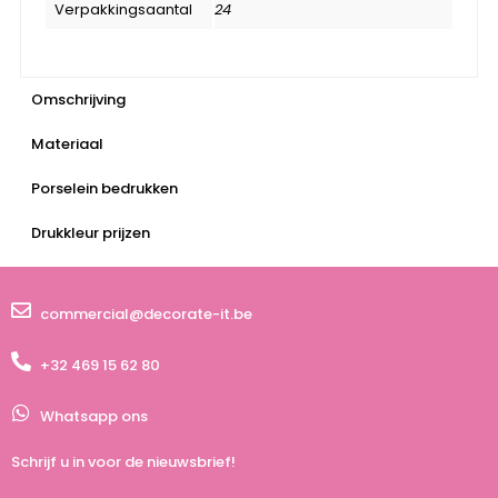
Verpakkingsaantal
24
Omschrijving
Materiaal
Porselein bedrukken
Drukkleur prijzen
commercial@decorate-it.be
+32 469 15 62 80
Whatsapp ons
Schrijf u in voor de nieuwsbrief!