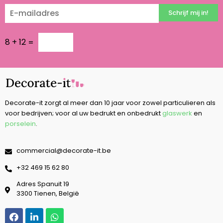
Schrijf mij in!
8
+
12
=
Decorate-it zorgt al meer dan 10 jaar voor zowel particulieren als
voor bedrijven; voor al uw bedrukt en onbedrukt
glaswerk
en
porselein
.
commercial@decorate-it.be
‭+32 469 15 62 80‬
Adres Spanuit 19
3300 Tienen, België