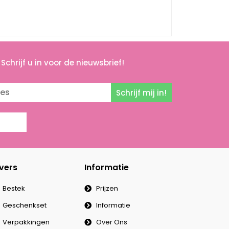
Schrijf u in voor de nieuwsbrief!
Schrijf mij in!
vers
Informatie
Bestek
Prijzen
Geschenkset
Informatie
Verpakkingen
Over Ons