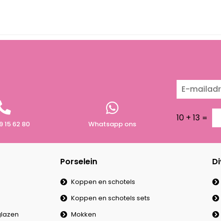
10
+
13
=
9 15 62 80
Whatsapp ons
Porselein
Di
Koppen en schotels
Koppen en schotels sets
lazen
Mokken