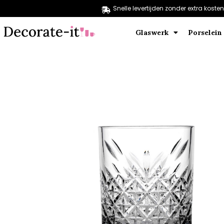
Snelle levertijden zonder extra kosten
Glaswerk
Porselein