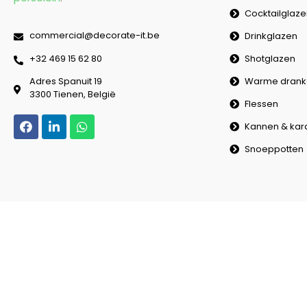
Cocktailglaz
commercial@decorate-it.be
Drinkglazen
Shotglazen
‭+32 469 15 62 80‬
Warme drank
Adres Spanuit 19
3300 Tienen, België
Flessen
Kannen & kar
Snoeppotten