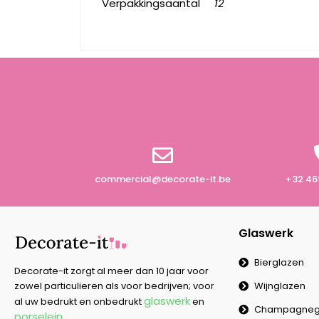
Verpakkingsaantal
12
commercial@decorate-it.be
+32 46
Glaswerk
Bierglazen
Decorate-it zorgt al meer dan 10 jaar voor
Wijnglazen
zowel particulieren als voor bedrijven; voor
glaswerk
al uw bedrukt en onbedrukt
en
Champagneg
porselein
.