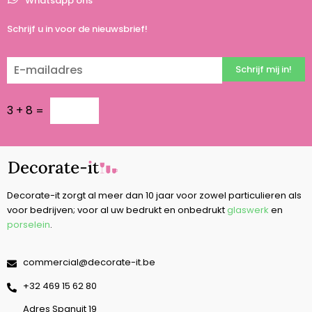
Whatsapp ons
Schrijf u in voor de nieuwsbrief!
Schrijf mij in!
3
+
8
=
Decorate-it zorgt al meer dan 10 jaar voor zowel particulieren als
voor bedrijven; voor al uw bedrukt en onbedrukt
glaswerk
en
porselein
.
commercial@decorate-it.be
‭+32 469 15 62 80‬
Adres Spanuit 19