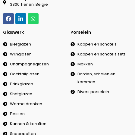
3300 Tienen, België
Glaswerk
Porselein
Bierglazen
Koppen en schotels
Wijnglazen
Koppen en schotels sets
Champagneglazen
Mokken
Cocktailglazen
Borden, schalen en
kommen
Drinkglazen
Divers porselein
Shotglazen
Warme dranken
Flessen
Kannen & karaffen
Snoeppotten