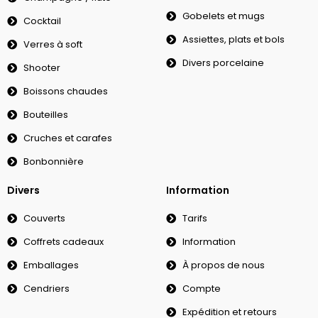
Gobelets et mugs
Cocktail
Assiettes, plats et bols
Verres à soft
Divers porcelaine
Shooter
Boissons chaudes
Bouteilles
Cruches et carafes
Bonbonnière
Divers
Information
Couverts
Tarifs
Coffrets cadeaux
Information
Emballages
À propos de nous
Cendriers
Compte
Expédition et retours