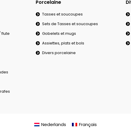
Porcelaine
Di
Tasses et soucoupes
Sets de Tasses et soucoupes
flute
Gobelets et mugs
Assiettes, plats et bols
Divers porcelaine
udes
rafes
Nederlands
Français