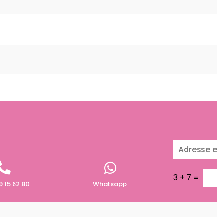
3
+
7
=
9 15 62 80
Whatsapp