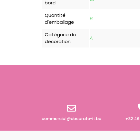
bord
Quantité
6
d'emballage
Catégorie de
A
décoration
commercial@decorate-it.be
+32 46