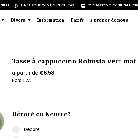
aires
Devis sous 24h (jours ouvrés)
Impression à partir de 6 pi
Divers
Information
Tarifs
à propos de nous
Tasse à cappuccino Robusta vert mat 1
à partir de
€
6,58
Hors TVA
Décoré ou Neutre?
Décoré