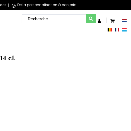
èces
De la personnalisation à bon prix
4 cl.