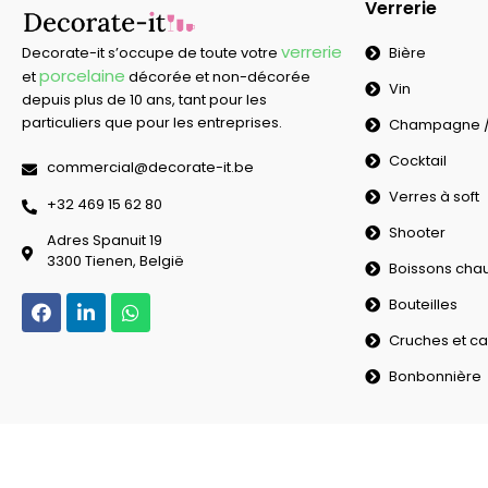
Verrerie
verrerie
Bière
Decorate-it s’occupe de toute votre
porcelaine
et
décorée et non-décorée
Vin
depuis plus de 10 ans, tant pour les
particuliers que pour les entreprises.
Champagne / 
Cocktail
commercial@decorate-it.be
Verres à soft
‭+32 469 15 62 80‬
Shooter
Adres Spanuit 19
3300 Tienen, België
Boissons cha
Bouteilles
Cruches et ca
Bonbonnière