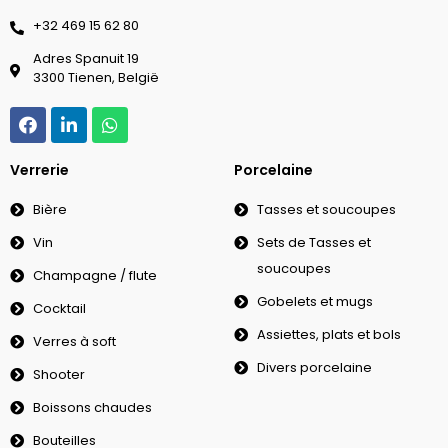
‭+32 469 15 62 80‬
Adres Spanuit 19
3300 Tienen, België
Verrerie
Porcelaine
Bière
Tasses et soucoupes
Vin
Sets de Tasses et
soucoupes
Champagne / flute
Gobelets et mugs
Cocktail
Assiettes, plats et bols
Verres à soft
Divers porcelaine
Shooter
Boissons chaudes
Bouteilles