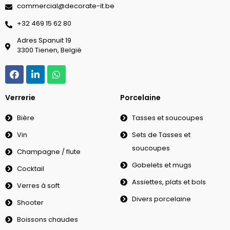
commercial@decorate-it.be
‭+32 469 15 62 80‬
Adres Spanuit 19
3300 Tienen, België
Verrerie
Porcelaine
Bière
Tasses et soucoupes
Vin
Sets de Tasses et
soucoupes
Champagne / flute
Gobelets et mugs
Cocktail
Assiettes, plats et bols
Verres à soft
Divers porcelaine
Shooter
Boissons chaudes