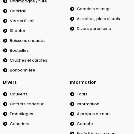
Champagne / flute
Gobelets et mugs
Cocktail
Assiettes, plats et bols
Verres à soft
Divers porcelaine
Shooter
Boissons chaudes
Bouteilles
Cruches et carafes
Bonbonnière
Divers
Information
Couverts
Tarifs
Coffrets cadeaux
Information
Emballages
À propos de nous
Cendriers
Compte
Expédition et retours