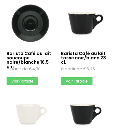
Barista Café au lait
Barista Café au lait
soucoupe
tasse noir/blanc 28
noire/blanche 16,5
cl.
cm
à partir de
€
4,70
à partir de
€
5,25
Voir l'article
Voir l'article