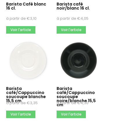
Barista Café blanc
Barista café
16 cl.
noir/blanc 16 cl.
à partir de
€
3,10
à partir de
€
4,05
Voir l'article
Voir l'article
Barista
Barista
café/Cappuccino
café/Cappuccino
soucoupe blanche
soucoupe
15,5 cm
noire/blanche 15,5
à partir de
€
3,35
à partir de
€
4,30
cm
Voir l'article
Voir l'article