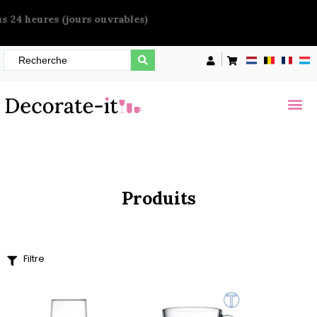
Devis sous 24 heures (jours ouvrables)
Filter
Prix
€
0
—
€
90
Largeur de l'article
130
65
Diamètre de l’article
Produits
102
103
105
Filtre
Meer opties
Hauteur de l’article