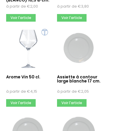
(BLANCO) 10,5 Ø cm.
10
à partir de
€
2,00
à partir de
€
3,80
100
Voir l'article
Voir l'article
15
Meer opties
Matériau
Acier inoxydable
Carton
Plastique
Meer opties
Arome Vin 50 cl.
Assiette à contour
large blanche 17 cm.
Impression multicolore
à partir de
€
4,15
à partir de
€
2,05
Non
Oui
Voir l'article
Voir l'article
Marque
Arcoroc
Borgonovo