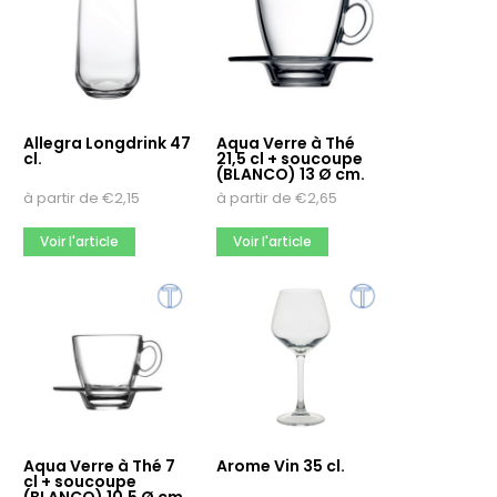
100
108
110
Meer opties
Allegra Longdrink 47
Aqua Verre à Thé
Couleur de l’article
cl.
21,5 cl + soucoupe
(BLANCO) 13 Ø cm.
argent
à partir de
€
2,15
à partir de
€
2,65
argent mat, 18/10
beige
Voir l'article
Voir l'article
Meer opties
Longueur de l'article
127
160
175
Meer opties
Aqua Verre à Thé 7
Arome Vin 35 cl.
cl + soucoupe
Capacité à ras bord