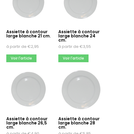
Chef & Sommelier
Meer opties
Héliogravure
Assiette à contour
Assiette à contour
large blanche 21 cm.
large blanche 24
Non
cm.
Oui
à partir de
€
2,95
à partir de
€
3,55
Quantité d’emballage
Voir l'article
Voir l'article
1
12
2
Meer opties
Assiette à contour
Assiette à contour
large blanche 26,5
large blanche 28
cm.
cm.
à partir de
€
4,90
à partir de
€
5,85