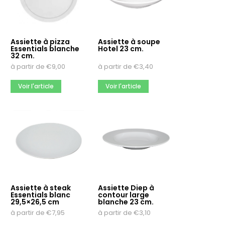
Assiette à pizza
Assiette à soupe
Essentials blanche
Hotel 23 cm.
32 cm.
à partir de
€
9,00
à partir de
€
3,40
Voir l'article
Voir l'article
Assiette à steak
Assiette Diep à
Essentials blanc
contour large
29,5×26,5 cm
blanche 23 cm.
à partir de
€
7,95
à partir de
€
3,10