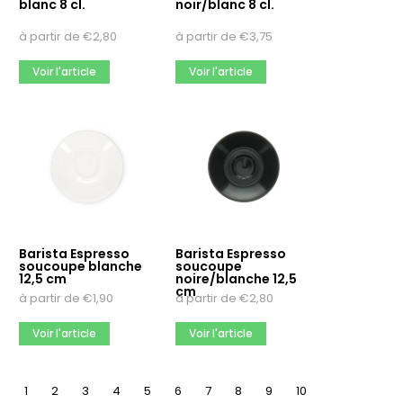
blanc 8 cl.
noir/blanc 8 cl.
à partir de
€
2,80
à partir de
€
3,75
Voir l'article
Voir l'article
Barista Espresso
Barista Espresso
soucoupe blanche
soucoupe
12,5 cm
noire/blanche 12,5
cm
à partir de
€
1,90
à partir de
€
2,80
Voir l'article
Voir l'article
1
2
3
4
5
6
7
8
9
10