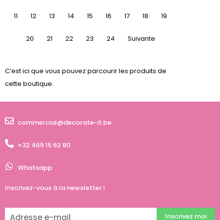
11
12
13
14
15
16
17
18
19
20
21
22
23
24
Suivante
C’est ici que vous pouvez parcourir les produits de
cette boutique.
commercial@decorate-it.be
+32 469 15 62 80
Whatsapp
Inscrivez-vous à la newsletter !
Inscrivez moi