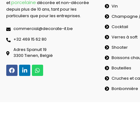
porcelaine
et
décorée et non-décorée
Vin
depuis plus de 10 ans, tant pour les
particuliers que pour les entreprises.
Champagne / 
Cocktail
commercial@decorate-it.be
Verres à soft
‭+32 469 15 62 80‬
Shooter
Adres Spanuit 19
3300 Tienen, België
Boissons cha
Bouteilles
Cruches et ca
Bonbonnière