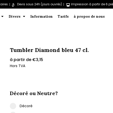
aires
Devis sous 24h (jours ouvrés)
Impression à partir de 6 pi
Divers
Information
Tarifs
à propos de nous
Tumbler Diamond bleu 47 cl.
à partir de
€
3,15
Hors TVA
Décoré ou Neutre?
Décoré