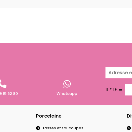
11
*
15
=
9 15 62 80
Whatsapp
Porcelaine
Di
Tasses et soucoupes