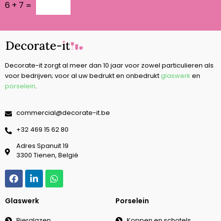
6
+
7
=
Decorate-it zorgt al meer dan 10 jaar voor zowel particulieren als
voor bedrijven; voor al uw bedrukt en onbedrukt
glaswerk
en
porselein
.
commercial@decorate-it.be
‭+32 469 15 62 80‬
Adres Spanuit 19
3300 Tienen, België
Glaswerk
Porselein
Bierglazen
Koppen en schotels