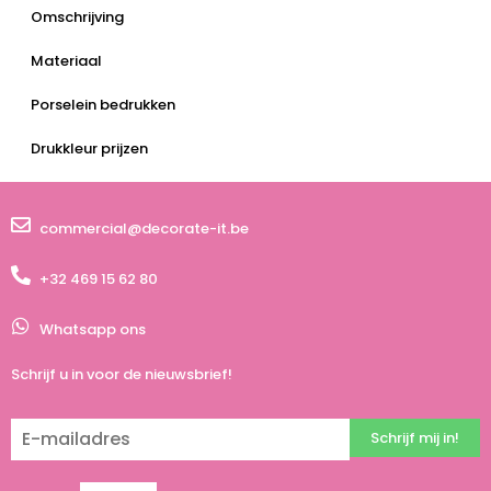
Omschrijving
Materiaal
Porselein bedrukken
Drukkleur prijzen
commercial@decorate-it.be
+32 469 15 62 80
Whatsapp ons
Schrijf u in voor de nieuwsbrief!
Schrijf mij in!