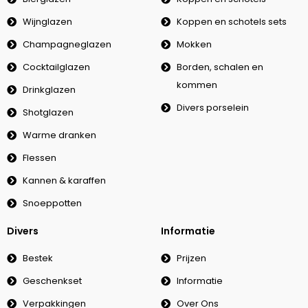
Wijnglazen
Koppen en schotels sets
Champagneglazen
Mokken
Cocktailglazen
Borden, schalen en
kommen
Drinkglazen
Divers porselein
Shotglazen
Warme dranken
Flessen
Kannen & karaffen
Snoeppotten
Divers
Informatie
Bestek
Prijzen
Geschenkset
Informatie
Verpakkingen
Over Ons