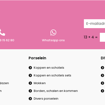
13
+
4
=
9 15 62 80
Whatsapp ons
Porselein
Di
Koppen en schotels
Koppen en schotels sets
lazen
Mokken
en
Borden, schalen en kommen
Divers porselein