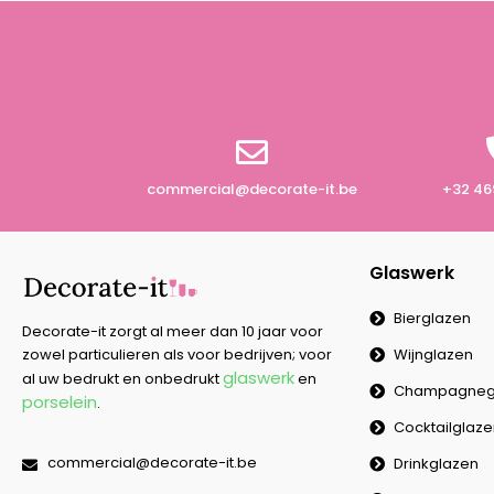
commercial@decorate-it.be
+32 46
Glaswerk
Bierglazen
Decorate-it zorgt al meer dan 10 jaar voor
Wijnglazen
zowel particulieren als voor bedrijven; voor
glaswerk
al uw bedrukt en onbedrukt
en
Champagneg
porselein
.
Cocktailglaz
commercial@decorate-it.be
Drinkglazen