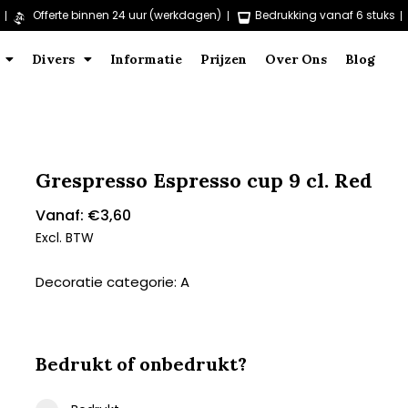
Offerte binnen 24 uur (werkdagen)
Bedrukking vanaf 6 stuks
Divers
Informatie
Prijzen
Over Ons
Blog
Grespresso Espresso cup 9 cl. Red
Vanaf:
€
3,60
Excl. BTW
Decoratie categorie: A
Bedrukt of onbedrukt?